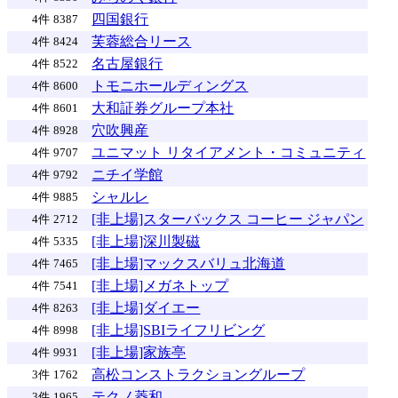
四国銀行
4件
8387
芙蓉総合リース
4件
8424
名古屋銀行
4件
8522
トモニホールディングス
4件
8600
大和証券グループ本社
4件
8601
穴吹興産
4件
8928
ユニマット リタイアメント・コミュニティ
4件
9707
ニチイ学館
4件
9792
シャルレ
4件
9885
[非上場]スターバックス コーヒー ジャパン
4件
2712
[非上場]深川製磁
4件
5335
[非上場]マックスバリュ北海道
4件
7465
[非上場]メガネトップ
4件
7541
[非上場]ダイエー
4件
8263
[非上場]SBIライフリビング
4件
8998
[非上場]家族亭
4件
9931
高松コンストラクショングループ
3件
1762
テクノ菱和
3件
1965