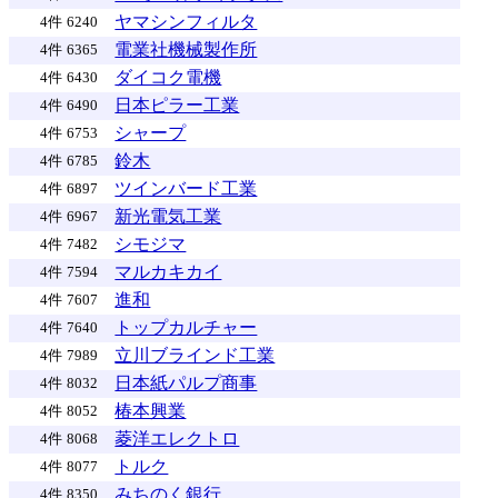
ヤマシンフィルタ
4件
6240
電業社機械製作所
4件
6365
ダイコク電機
4件
6430
日本ピラー工業
4件
6490
シャープ
4件
6753
鈴木
4件
6785
ツインバード工業
4件
6897
新光電気工業
4件
6967
シモジマ
4件
7482
マルカキカイ
4件
7594
進和
4件
7607
トップカルチャー
4件
7640
立川ブラインド工業
4件
7989
日本紙パルプ商事
4件
8032
椿本興業
4件
8052
菱洋エレクトロ
4件
8068
トルク
4件
8077
みちのく銀行
4件
8350