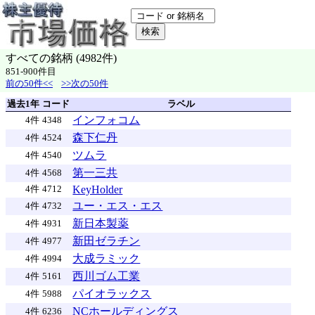
すべての銘柄 (4982件)
851-900件目
前の50件<<
>>次の50件
過去1年
コード
ラベル
インフォコム
4件
4348
森下仁丹
4件
4524
ツムラ
4件
4540
第一三共
4件
4568
KeyHolder
4件
4712
ユー・エス・エス
4件
4732
新日本製薬
4件
4931
新田ゼラチン
4件
4977
大成ラミック
4件
4994
西川ゴム工業
4件
5161
パイオラックス
4件
5988
NCホールディングス
4件
6236