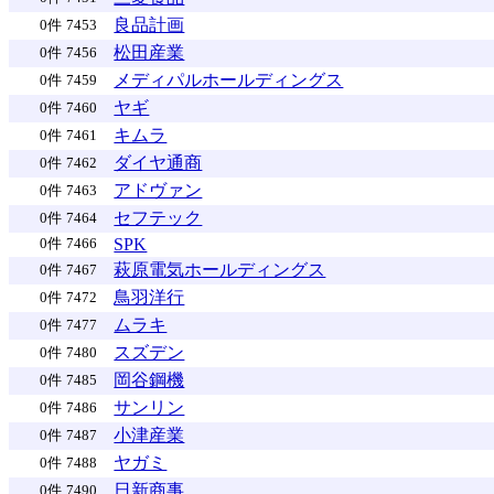
良品計画
0件
7453
松田産業
0件
7456
メディパルホールディングス
0件
7459
ヤギ
0件
7460
キムラ
0件
7461
ダイヤ通商
0件
7462
アドヴァン
0件
7463
セフテック
0件
7464
SPK
0件
7466
萩原電気ホールディングス
0件
7467
鳥羽洋行
0件
7472
ムラキ
0件
7477
スズデン
0件
7480
岡谷鋼機
0件
7485
サンリン
0件
7486
小津産業
0件
7487
ヤガミ
0件
7488
日新商事
0件
7490