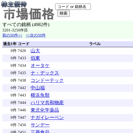
すべての銘柄 (4982件)
3201-3250件目
前の50件<<
>>次の50件
過去1年
コード
ラベル
山大
0件
7426
伯東
0件
7433
オータケ
0件
7434
ナ・デックス
0件
7435
コンドーテック
0件
7438
中山福
0件
7442
横浜魚類
0件
7443
ハリマ共和物産
0件
7444
東北化学薬品
0件
7446
ナガイレーベン
0件
7447
サンデー
0件
7450
三菱食品
0件
7451