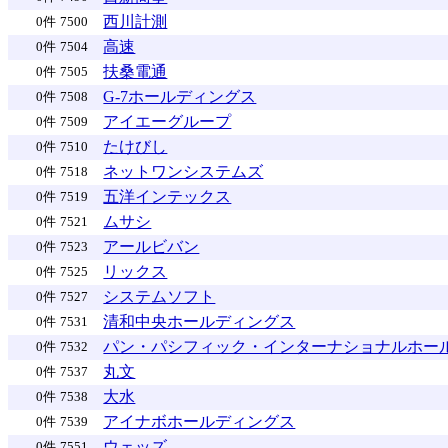
西川計測
0件
7500
高速
0件
7504
扶桑電通
0件
7505
G-7ホールディングス
0件
7508
アイエーグループ
0件
7509
たけびし
0件
7510
ネットワンシステムズ
0件
7518
五洋インテックス
0件
7519
ムサシ
0件
7521
アールビバン
0件
7523
リックス
0件
7525
システムソフト
0件
7527
清和中央ホールディングス
0件
7531
パン・パシフィック・インターナショナルホー
0件
7532
丸文
0件
7537
大水
0件
7538
アイナボホールディングス
0件
7539
ウェッズ
0件
7551