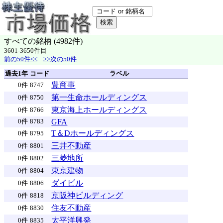
すべての銘柄 (4982件)
3601-3650件目
前の50件<<
>>次の50件
過去1年
コード
ラベル
豊商事
0件
8747
第一生命ホールディングス
0件
8750
東京海上ホールディングス
0件
8766
GFA
0件
8783
T＆Dホールディングス
0件
8795
三井不動産
0件
8801
三菱地所
0件
8802
東京建物
0件
8804
ダイビル
0件
8806
京阪神ビルディング
0件
8818
住友不動産
0件
8830
太平洋興発
0件
8835