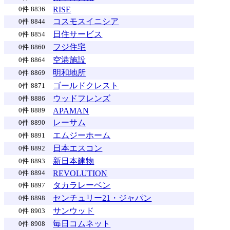
RISE
0件
8836
コスモスイニシア
0件
8844
日住サービス
0件
8854
フジ住宅
0件
8860
空港施設
0件
8864
明和地所
0件
8869
ゴールドクレスト
0件
8871
ウッドフレンズ
0件
8886
APAMAN
0件
8889
レーサム
0件
8890
エムジーホーム
0件
8891
日本エスコン
0件
8892
新日本建物
0件
8893
REVOLUTION
0件
8894
タカラレーベン
0件
8897
センチュリー21・ジャパン
0件
8898
サンウッド
0件
8903
毎日コムネット
0件
8908