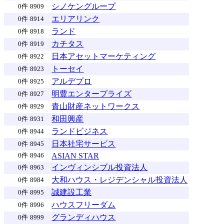
シノケングループ
0件
8909
エリアリンク
0件
8914
ランド
0件
8918
カチタス
0件
8919
日本アセットマーケティング
0件
8922
トーセイ
0件
8923
アルデプロ
0件
8925
明豊エンタープライズ
0件
8927
青山財産ネットワークス
0件
8929
和田興産
0件
8931
ランドビジネス
0件
8944
日本社宅サービス
0件
8945
ASIAN STAR
0件
8946
インヴィンシブル投資法人
0件
8963
大和ハウス・レジデンシャル投資法人
0件
8984
誠建設工業
0件
8995
ハウスフリーダム
0件
8996
グランディハウス
0件
8999