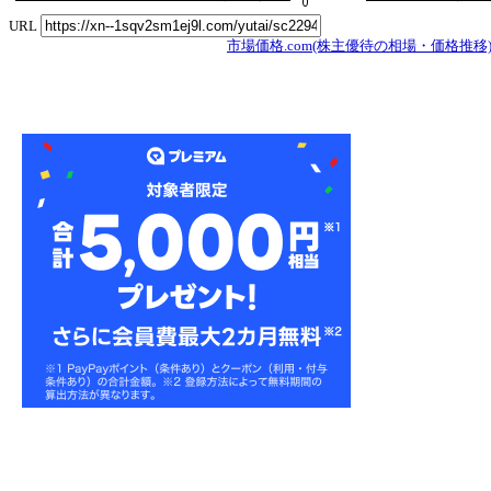
URL
市場価格.com(株主優待の相場・価格推移