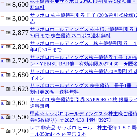
株主優待券◆サッポロ 20%OFF割引券 5枚×3冊
8,600
料無料
サッポロ 株主優待割引券 冊子 (20％割引×5枚綴) 202
3,000
赤
サッポロホールディングス 株主様ご優待割引券 1冊(
2,877
30日まで 株主優待 ネコポス送料無料
サッポロホールディングス 株主優待割引券 １冊
2,800
年4月30日まで
サッポロホールディングス株主優待券１冊（20%O
2,700
ン・YEBISU BAR他 有効期限2027.4.30 ★
サッポロホールディングス株主優待20％割引券5枚 
2,680
イオン
サッポロホールディングス 株主優待 冊子1冊 (
2,623
割引券20％ 送料無料
サッポロ 株主優待割引券 SAPPORO 5枚 銀座
2,601
送料無料
甲南☆サッポロホールディングス☆株主様ご優待割
2,500
券×5枚綴り）☆2027.4.30【管理3927】
レア 非売品 サッポロ ビール 株主優待１５０
2,280
ール350ml 4本 内空缶２本