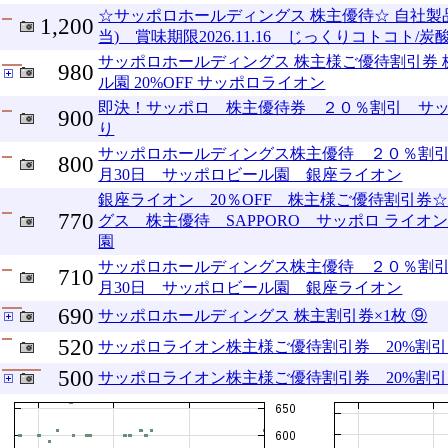
☆サッポロホールディングス 株主優待☆ 自社製品1
1,200
当) 賞味期限2026.11.16 じっくりコトコト/炭酸
サッポロホールディングス 株主様ご優待割引券 
980
ル園 20%OFF サッポロライオン
即決！サッポロ 株主優待券 ２０％割引 サ
900
り
サッポロホールディングス株主優待 ２０％割引券
800
月30日 サッポロビール園 銀座ライオン
銀座ライオン 20％OFF 株主様ご優待割引券
770
グス 株主優待 SAPPORO サッポロ ライオン 
園
サッポロホールディングス株主優待 ２０％割引券
710
月30日 サッポロビール園 銀座ライオン
690
サッポロホールディングス 株主割引券×1枚 ⑨
520
サッポロライオン株主様ご優待割引券 20%割引
500
サッポロライオン株主様ご優待割引券 20%割引