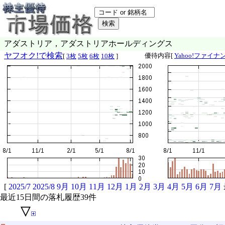
アダストリア，
アダストリアホールディングス
ヤフオク!で検索
優待内容[
Yahoo!ファイナ
[
3枚
5枚
6枚
10枚
]
[
2025/7
2025/8
9月
10月
11月
12月
1月
2月
3月
4月
5月
6月
7月
最近15日間の落札履歴39件
▽