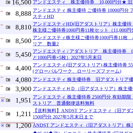
16,500
アンドエスティ 株主優待券 10,000円分★ 
アンドエスティ 株主優待 ご優待券 10000円分
8,888
スティHD
アンドエスティHD(旧アダストリア）株主優待
8,810
株主様ご優待券1000円券11枚セット（11,000
アンドエスティ株主様ご優待券1000円券11枚 a
8,500
リア 数量2
アンドエスティ / アダストリア 株主優待券 65
5,450
と1000円券×5枚）2027年5月末日
アンドエスティ(旧アダストリア) 株主優待券 5500
4,400
(グローバルワーク、ローリーズファーム)
4,080
アンドエスティ 株主優待券 旧アダストリア優待
3,900
アンドエスティＨＤ（旧アダストリア）株主優待
アンドエスティ 株主優待券 2500円分 有効期限：
1,951
ストリア 普通郵便送料無料
【送料無料】ANDST アンドエスティ（旧ア
1,211
1500円分 2027年5月末日まで
1,200
ANDST アンドエスティ（旧アダストリア）株主