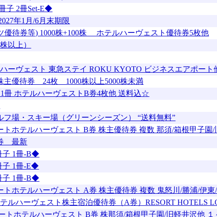
子 2冊Set-E◆
027年1月/6月末期限
優待券等) 1000株+100株 ホテルハーヴェスト優待券5枚他
０株以上）
 ハーヴェスト 東急ステイ ROKU KYOTO ビジネスエアポート
優待券 24枚 1000株以上5000株未満
9株 1冊 ホテルハーヴェストB券4枚他 送料込☆
用
ルフ場・スキー場（グリーンシーズン） “送料無料”
トホテルハーヴェスト B券 株主優待券 複数 那須/箱根甲子園
券 最新
子 1冊-B◆
子 1冊-E◆
子 1冊-B◆
ホテルハーヴェスト A券 株主優待券 複数 鬼怒川/勝浦/伊東/
ヴェスト株主宿泊優待券（A券）RESORT HOTELS LOD
ートホテルハーヴェスト B券 株那須/箱根甲子園/旧軽井沢他