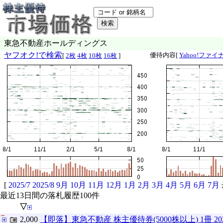
東急不動産ホールディングス
ヤフオク!で検索
優待内容[
Yahoo!ファイ
[
2枚
4枚
10枚
16枚
]
[
2025/7
2025/8
9月
10月
11月
12月
1月
2月
3月
4月
5月
6月
7月
最近13日間の落札履歴100件
▽
2,000
【即落】東急不動産 株主優待券(5000株以上) 1冊 20