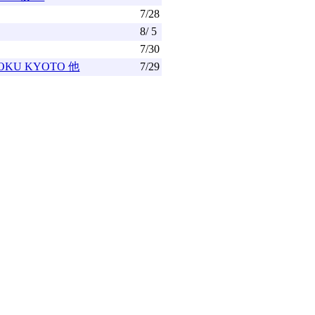
7/28
8/ 5
7/30
U KYOTO 他
7/29