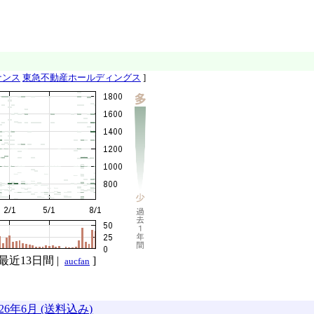
ナンス
東急不動産ホールディングス
]
最近13日間
|
]
aucfan
26年6月 (送料込み)