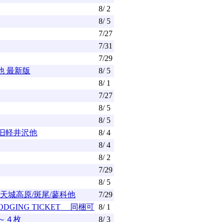
8/ 2
8/ 5
7/27
7/31
7/29
他 最新版
8/ 5
8/ 1
7/27
8/ 5
8/ 5
/旧軽井沢他
8/ 4
8/ 4
8/ 2
7/29
8/ 5
天城高原/斑尾/蓼科他
7/29
GING TICKET 同梱可
8/ 1
 １～４枚
8/ 3