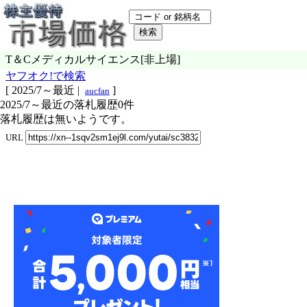
T＆Cメディカルサイエンス[非上場]
ヤフオク!で検索
[
2025/7～最近
|
]
aucfan
2025/7～最近の落札履歴0件
落札履歴は無いようです。
URL