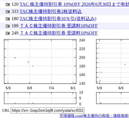
120
TAC 株主優待割引券 10%OFF 2026年6月30日まで有
333
TAC株主優待割引券2枚送料込
180
TAC株主優待割引券10％引(送料込み)
189
ＴＡＣ株主優待割引券 受講料10%OFF
249
ＴＡＣ株主優待割引券 受講料10%OFF
URL
市場価格.com(株主優待の相場・価格推移