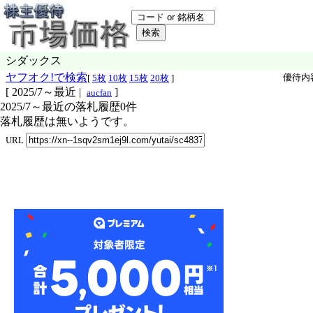
シダックス
ヤフオク!で検索
優待内
[
5枚
10枚
15枚
20枚
]
[
2025/7～最近
|
]
aucfan
2025/7～最近の落札履歴0件
落札履歴は無いようです。
URL