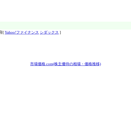
容[
Yahoo!ファイナンス
シダックス
]
市場価格.com(株主優待の相場・価格推移)