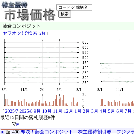
藤倉コンポジット
ヤフオク!で検索
[
2枚
]
[
2025/7
2025/8
9月
10月
11月
12月
1月
2月
3月
4月
5月
6月
7月
最近15日間の落札履歴8件
▽
400
即決！藤倉コンポジット 株主優待割引券 フジク