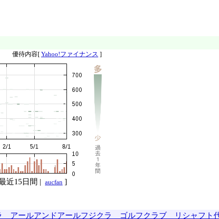
優待内容[
Yahoo!ファイナンス
]
最近15日間
|
]
aucfan
ラ アールアンドアールフジクラ ゴルフクラブ リシャフト