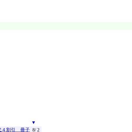
▼
代４割引 冊子
8/ 2