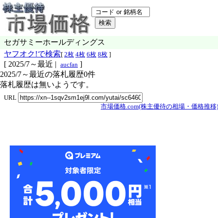
セガサミーホールディングス
ヤフオク!で検索
[
2枚
4枚
6枚
8枚
]
[
2025/7～最近
|
]
aucfan
2025/7～最近の落札履歴0件
落札履歴は無いようです。
URL
市場価格.com(株主優待の相場・価格推移