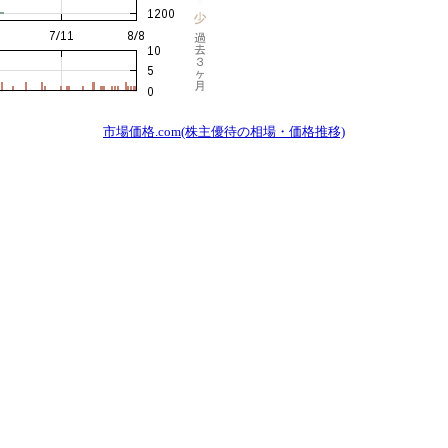
市場価格.com(株主優待の相場・価格推移)