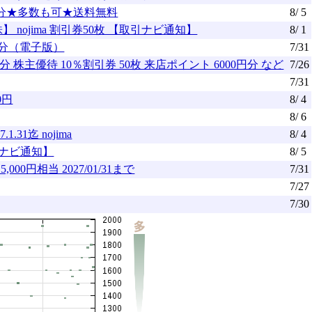
0円分★多数も可★送料無料
8/ 5
nojima 割引券50枚 【取引ナビ通知】
8/ 1
円分（電子版）
7/31
有分 株主優待 10％割引券 50枚 来店ポイント 6000円分 など
7/26
7/31
0円
8/ 4
8/ 6
.31迄 nojima
8/ 4
取引ナビ通知】
8/ 5
00円相当 2027/01/31まで
7/31
7/27
7/30