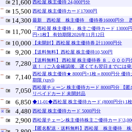
21,600
西松屋 株主優待 24,000円分
15,500
西松屋 株主優待カード17000円
14,300
最新 西松屋 株主優待 優待券16000円分 
「西松屋 株主優待」 株主ご優待カード 13000円分
11,700
円×1枚】 有効期限2026年11月12日
10,000
【未開封】西松屋 株主優待券 計11000円分
9,200
【送料無料】西松屋 株主優待10,500円
【送料無料】 西松屋 株主優待券 ８，０００円
7,280
送！（ご入金確認後、遅くても翌日までには発
西松屋 株主優待★ 8000円×1枚＝8000円分 優待カ
7,140
期限 (xpvl)
西松屋チェーン 株主優待カード 8000円分 【
7,050
リペイドカード 未開封品
6,850
◆11-01◆西松屋 株主優待カード (8000円分) 1
4,480
西松屋 株主優待カード 5000円分
2,900
西松屋チェーン株主優待株主ご優待カード\3,00
【匿名配送・送料無料】西松屋 株主優待 株主
2,800