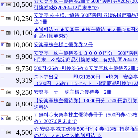
☆安楽亭株主優待券2冊☆500円割引券×26枚(20
10,500
引換券6枚(2026年12月末まで)
安楽亭 株主様ご優待 500円割引券綴&指定商品引換
10,250
迄 2冊
★送料込み ★安楽亭 ★株主優待 ★２冊(500円×2
10,100
商品引換券6枚)
10,000
安楽亭株主様ご優券券２冊
安楽亭 株主優待券１３０００円分 500円割引
9,900
6月末 & 指定商品引換券6枚 有効期間26年1
9,750
500円×26枚+引換券6枚☆安楽亭株主優待券2冊☆
ストア出品 即決10500円 ●焼肉 安楽亭株
9,319
（500円 26枚）1-5セット 指定商品引換券12
9,250
安楽亭 ☆ 株主様ご優待券 2冊
【安楽亭株主優待券】13000円分（500円割引券26
8,800
送料込
〒無料◇安楽亭株主優待券冊子（500円券×13
5,000
枚）2027.6月末まで
☆ 安楽亭 株主優待 500円割引券×13枚+指定商
4,500
のどん フォルクス他 送料込 ☆