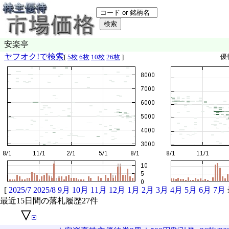
安楽亭
ヤフオク!で検索
優
[
5枚
6枚
10枚
26枚
]
[
2025/7
2025/8
9月
10月
11月
12月
1月
2月
3月
4月
5月
6月
7月
最近15日間の落札履歴27件
▽