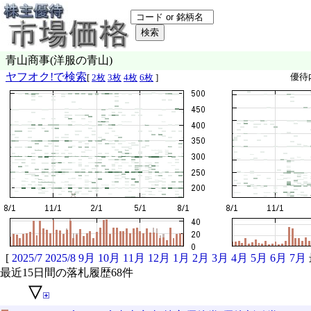
青山商事(洋服の青山)
ヤフオク!で検索
優待
[
2枚
3枚
4枚
6枚
]
[
2025/7
2025/8
9月
10月
11月
12月
1月
2月
3月
4月
5月
6月
7月
最近15日間の落札履歴68件
▽