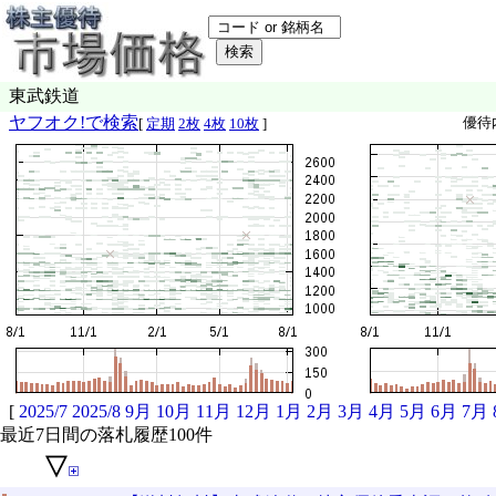
東武鉄道
ヤフオク!で検索
優待
[
定期
2枚
4枚
10枚
]
[
2025/7
2025/8
9月
10月
11月
12月
1月
2月
3月
4月
5月
6月
7月
最近7日間の落札履歴100件
▽