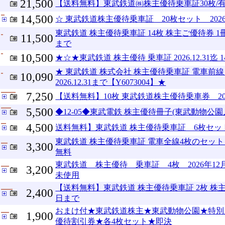
21,500
【送料無料】東武鉄道㈱株主優待乗車証30枚/有効
14,500
☆ 東武鉄道株主優待乗車証 20枚セット 202
東武鉄道 株主優待乗車証 14枚 株主ご優待券 1冊セ
11,500
まで
10,500
★☆★東武鉄道 株主優待 乗車証 2026.12.31
★ 東武鉄道 株式会社 株主優待乗車証 電車前線 
10,090
2026.12.31まで【Y6073004】★
7,250
【送料無料】10枚 東武鉄道株主優待乗車券 202
5,500
◆12-05◆東武電鉄 株主優待冊子(東武動物公園入園
4,500
送料無料】東武鉄道 株主優待乗車証 6枚セット 
東武鉄道 株主優待乗車証 電車全線4枚のセッ
3,300
無料
東武鉄道 株主優待 乗車証 4枚 2026年1
3,200
未使用
【送料無料】東武鉄道 株主優待乗車証 2枚 株主ご優
2,400
日まで
おまけ付★東武鉄道株主★東武動物公園★特別
1,900
優待割引券★各4枚セット★即決