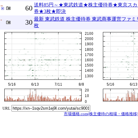
送料85円～★東武鉄道★株主優待券★東京ス
60
券★3枚★即決
最新 東武鉄道 株主優待券 東武商事運営ファ
30
枚
URL
市場価格.com(株主優待の相場・価格推移