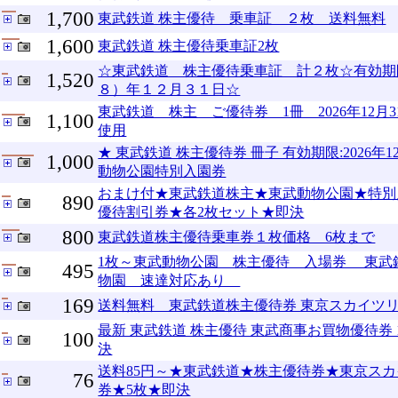
1,700
東武鉄道 株主優待 乗車証 ２枚 送料無料
1,600
東武鉄道 株主優待乗車証2枚
☆東武鉄道 株主優待乗車証 計２枚☆有効期
1,520
８）年１２月３１日☆
東武鉄道 株主 ご優待券 1冊 2026年12月
1,100
使用
★ 東武鉄道 株主優待券 冊子 有効期限:2026年12
1,000
動物公園特別入園券
おまけ付★東武鉄道株主★東武動物公園★特別
890
優待割引券★各2枚セット★即決
800
東武鉄道株主優待乗車券１枚価格 6枚まで
1枚～東武動物公園 株主優待 入場券 東武
495
物園 速達対応あり
169
送料無料 東武鉄道株主優待券 東京スカイツリ
最新 東武鉄道 株主優待 東武商事お買物優待券 1
100
決
送料85円～★東武鉄道★株主優待券★東京ス
76
券★5枚★即決