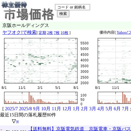
京阪ホールディングス
ヤフオク!で検索
優待内容[
Yahoo
[
定期
2枚
7枚
10枚
]
[
2025/7
2025/8
9月
10月
11月
12月
1月
2月
3月
4月
5月
6月
7月
最近15日間の落札履歴80件
▽
【送料無料】京阪電気鉄道 京阪電車・京阪バ