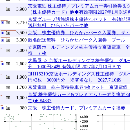
京阪電鉄 株主優待／プレミアムカー券引換券＆
3,900
（株主優待カード）他◆有効期限2027年1月※送
京阪グループ諸施設株主優待×1セット 有効期限2
3,710
送料無料 ひらかたパーク他
3,500
京阪 株主優待券 ひらかたパーク入園券、ザ
3,300
匿名配送無料 ひらかたパーク入園券 プール
☆京阪ホールディングス株主優待☆京阪電車 
3,000
符 ７枚
大黒屋 ☆ 京阪ホールディングス株主優待 グルー
2,602
分 1000円×4枚 有効期限 2027年7月10日まで
□H115219:京阪ホールディングス株主優待 グル
1,900
円×3枚 3000円分 ※署名なし 2027.7.10迄
1,700
京阪電車 株主優待乗車券4枚セット 京阪電鉄
京阪 株主優待カード&プレミアムカー券引換券×4枚セッ
1,000
で)★ #4837
980
京阪 株主優待カード、プレミアムカー引換券 