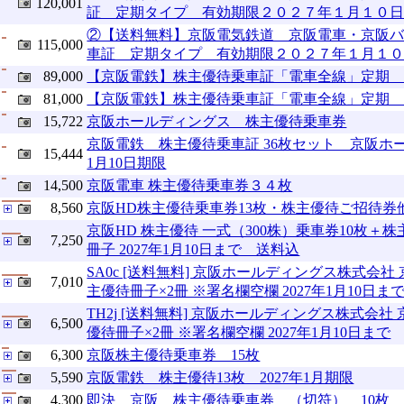
120,001
証 定期タイプ 有効期限２０２７年１月１０
②【送料無料】京阪電気鉄道 京阪電車・京阪
115,000
車証 定期タイプ 有効期限２０２７年１月１
89,000
【京阪電鉄】株主優待乗車証「電車全線」定期 20
81,000
【京阪電鉄】株主優待乗車証「電車全線」定期 20
15,722
京阪ホールディングス 株主優待乗車券
京阪電鉄 株主優待乗車証 36枚セット 京阪ホー
15,444
1月10日期限
14,500
京阪電車 株主優待乗車券３４枚
8,560
京阪HD株主優待乗車券13枚・株主優待ご招待券他 
京阪HD 株主優待 一式（300株）乗車券10枚＋
7,250
冊子 2027年1月10日まで 送料込
SA0c [送料無料] 京阪ホールディングス株式会
7,010
主優待冊子×2冊 ※署名欄空欄 2027年1月10日ま
TH2j [送料無料] 京阪ホールディングス株式会
6,500
優待冊子×2冊 ※署名欄空欄 2027年1月10日まで
6,300
京阪株主優待乗車券 15枚
5,590
京阪電鉄 株主優待13枚 2027年1月期限
4,300
即決 京阪 株主優待乗車券 （切符） 10枚