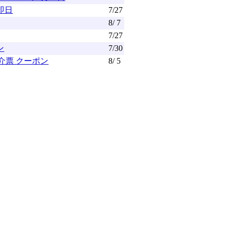
即日
7/27
8/ 7
7/27
ン
7/30
紹介票 クーポン
8/ 5