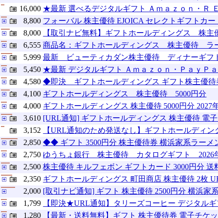
16,000
★最新 選べるデジタルギフト Ａｍａｚｏｎ・Ｒ
8,800
フォーバル 株主優待 EJOICA セレクトギフトカード 8
8,000
【取引ナビ無料】ギフトホールディングス 株主優待券
6,555
商品名：ギフトホールディングス 株主優待 ラーメ
5,999
最新 ビューティカダン株主優待 ディナーギフ
5,450
★最新 デジタルギフト Ａｍａｚｏｎ・ＰａｙＰ
4,580
◆即決 ギフトホールディングス ギフト株主優待券５
4,100
ギフトホールディングス 株主優待 5000円分
4,000
ギフトホールディングス 株主優待 5000円分 2027
3,610
[URL通知] ギフトホールディングス 株主優待 電子
3,152
【URL通知のため発送なし】ギフトホールディン
2,850
◆◆ ギフト 3500円分 株主優待券 横浜家系ラーメ
2,750
ゆうちょ銀行 株主優待 カタログギフト 2026
2,500
株主優待 キルフェボン ギフトカード 3000円分 送
2,350
ギフトホールディングス 町田商店 株主優待 2枚 U
2,000
[取引ナビ通知] ギフト 株主優待 2500円分 横浜
1,799
【即決★URL通知】タリーズコーヒー デジタルギフト
1,280
【最新・送料無料】ギフト 株主優待券 電子チケッ