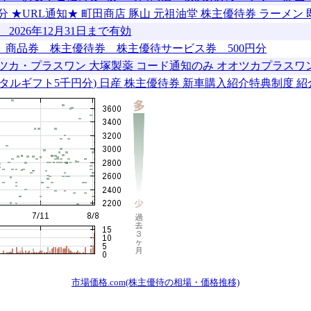
分 ★URL通知★ 町田商店 豚山 元祖油堂 株主優待券 ラーメン 
2026年12月31日まで有効
商品券 株主優待券 株主優待サービス券 500円分
オツカ・プラスワン 大塚製薬 コード通知のみ オオツカプラスワ
デジタルギフト5千円分) 日産 株主優待券 新車購入紹介特典制度 
市場価格.com(株主優待の相場・価格推移)