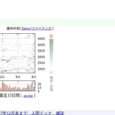
優待内容[
Yahoo!ファイナンス
]
最近15日間
|
]
aucfan
027年12月末まで 人間ドック 健診