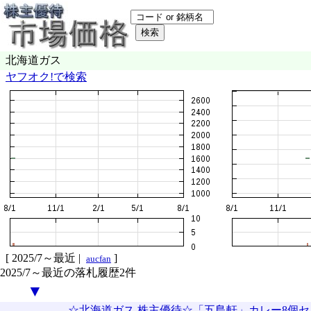
北海道ガス
ヤフオク!で検索
[
2025/7～最近
|
]
aucfan
2025/7～最近の落札履歴2件
▼
☆北海道ガス 株主優待☆「五島軒」カレー8個