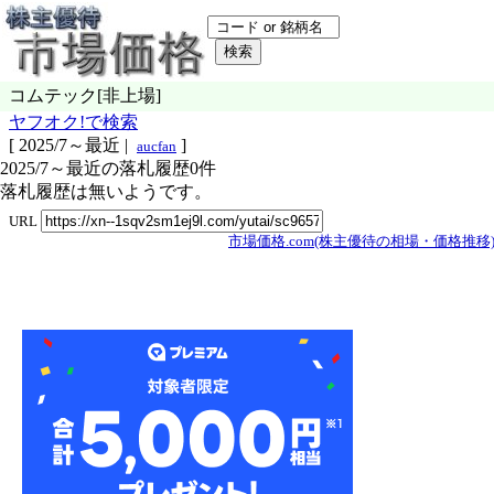
コムテック[非上場]
ヤフオク!で検索
[
2025/7～最近
|
]
aucfan
2025/7～最近の落札履歴0件
落札履歴は無いようです。
URL
市場価格.com(株主優待の相場・価格推移