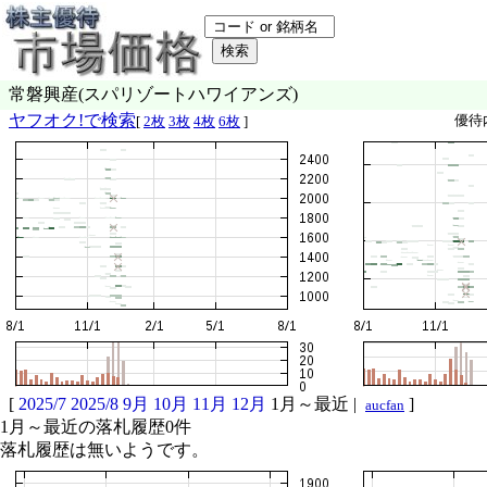
常磐興産(スパリゾートハワイアンズ)
ヤフオク!で検索
優待
[
2枚
3枚
4枚
6枚
]
[
2025/7
2025/8
9月
10月
11月
12月
1月～最近
|
]
aucfan
1月～最近の落札履歴0件
落札履歴は無いようです。