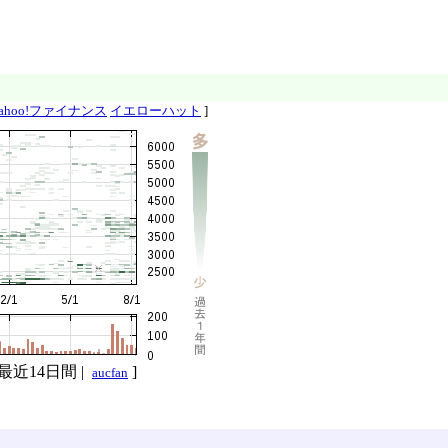
ahoo!ファイナンス
イエローハット
]
最近14日間
|
]
aucfan