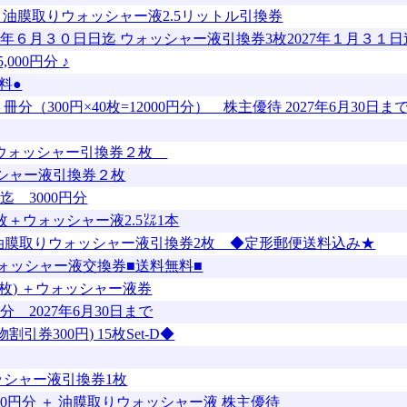
5枚) 油膜取りウォッシャー液2.5リットル引換券
027年６月３０日日迄 ウォッシャー液引換券3枚2027年１月３１日
00円分 ♪
料●
（300円×40枚=12000円分） 株主優待 2027年6月30日
りウォッシャー引換券２枚
ッシャー液引換券２枚
迄 3000円分
枚＋ウォッシャー液2.5㍑1本
+油膜取りウォッシャー液引換券2枚 ◆定形郵便送料込み★
ォッシャー液交換券■送料無料■
15枚) ＋ウォッシャー液券
 2027年6月30日まで
引券300円) 15枚Set-D◆
ォッシャー液引換券1枚
00円分 ＋ 油膜取りウォッシャー液 株主優待