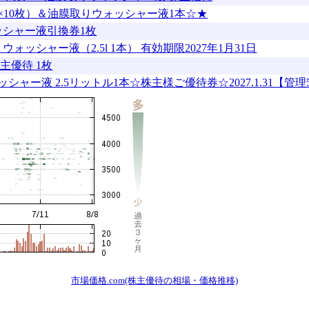
円×10枚）＆油膜取りウォッシャー液1本☆★
ォッシャー液引換券1枚
ッシャー液（2.5l 1本） 有効期限2027年1月31日
主優待 1枚
液 2.5リットル1本☆株主様ご優待券☆2027.1.31【管理5
市場価格.com(株主優待の相場・価格推移)