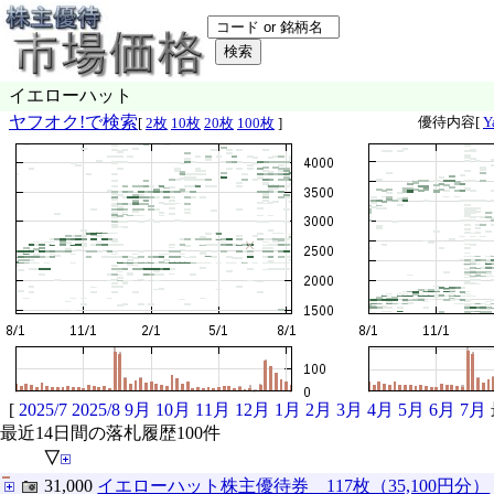
イエローハット
ヤフオク!で検索
優待内容[
Y
[
2枚
10枚
20枚
100枚
]
[
2025/7
2025/8
9月
10月
11月
12月
1月
2月
3月
4月
5月
6月
7月
最近14日間の落札履歴100件
▽
31,000
イエローハット株主優待券 117枚（35,100円分）