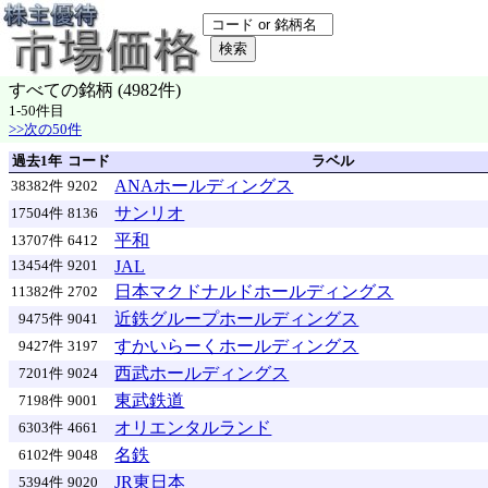
すべての銘柄 (4982件)
1-50件目
>>次の50件
過去1年
コード
ラベル
ANAホールディングス
38382件
9202
サンリオ
17504件
8136
平和
13707件
6412
JAL
13454件
9201
日本マクドナルドホールディングス
11382件
2702
近鉄グループホールディングス
9475件
9041
すかいらーくホールディングス
9427件
3197
西武ホールディングス
7201件
9024
東武鉄道
7198件
9001
オリエンタルランド
6303件
4661
名鉄
6102件
9048
JR東日本
5394件
9020