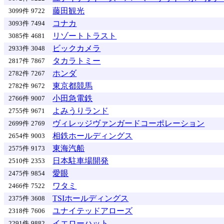
藤田観光
3099件
9722
コナカ
3093件
7494
リゾートトラスト
3085件
4681
ビックカメラ
2933件
3048
タカラトミー
2817件
7867
ホンダ
2782件
7267
東京都競馬
2782件
9672
小田急電鉄
2766件
9007
よみうりランド
2755件
9671
ヴィレッジヴァンガードコーポレーション
2699件
2769
相鉄ホールディングス
2654件
9003
東海汽船
2575件
9173
日本駐車場開発
2510件
2353
愛眼
2475件
9854
ワタミ
2466件
7522
TSIホールディングス
2375件
3608
ユナイテッドアローズ
2318件
7606
イエローハット
2291件
9882