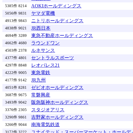
AOKIホールディングス
5385件
8214
ヤマダ電機
5056件
9831
ニトリホールディングス
4913件
9843
JR西日本
4838件
9021
東急不動産ホールディングス
4694件
3289
ラウンドワン
4662件
4680
ルネサンス
4503件
2378
セントラルスポーツ
4377件
4801
レオパレス21
4297件
8848
東急電鉄
4222件
9005
JR九州
4177件
9142
ゼビオホールディングス
4051件
8281
常磐興産
3687件
9675
阪急阪神ホールディングス
3493件
9042
スタジオアリス
3376件
2305
吉野家ホールディングス
3290件
9861
南海電気鉄道
3266件
9044
ユナイテッド・スーパーマーケット・ホールデ
3172件
3222